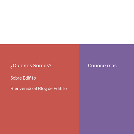
¿Quiénes Somos?
Conoce más
Sobre Edifito
Bienvenido al Blog de Edifito