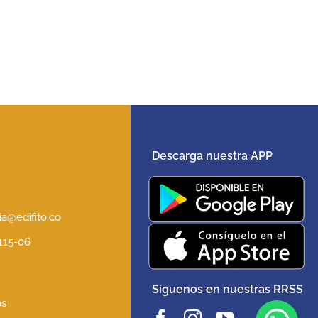
Descarga nuestra APP
5
a@edifito.co
 115-06
Síguenos en nuestras RRSS
ps