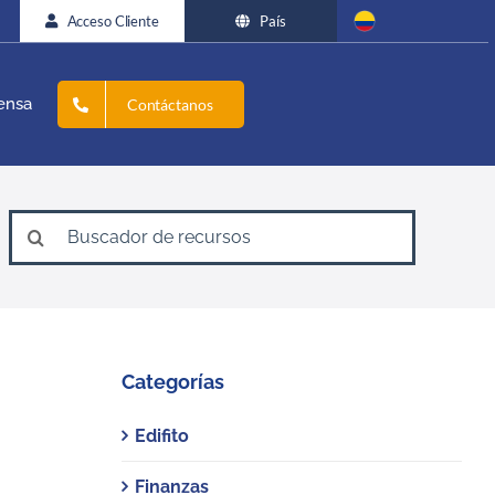
Acceso Cliente
País
ensa
Contáctanos
Search
for:
Categorías
Edifito
Finanzas