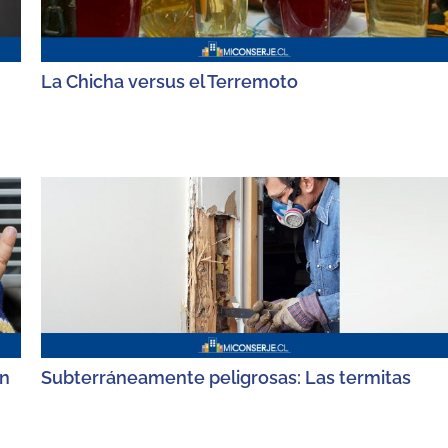
La Chicha versus el Terremoto
on
Subterráneamente peligrosas: Las termitas