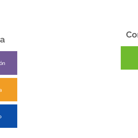
Co
da
ión
a
o