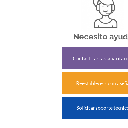
Necesito ayu
Contacto área Capacitac
Reestablecer contraseñ
Solicitar soporte técnic