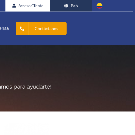
Acceso Cliente
País
ensa
Contáctanos
amos para ayudarte!