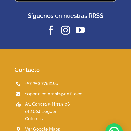
Síguenos en nuestras RRSS
Contacto
+57 350 7782166
soporte.colombia@edifito.co
Av. Carrera 9 N 115-06
of 2604 Bogotá
Colombia.
Ver Google Maps