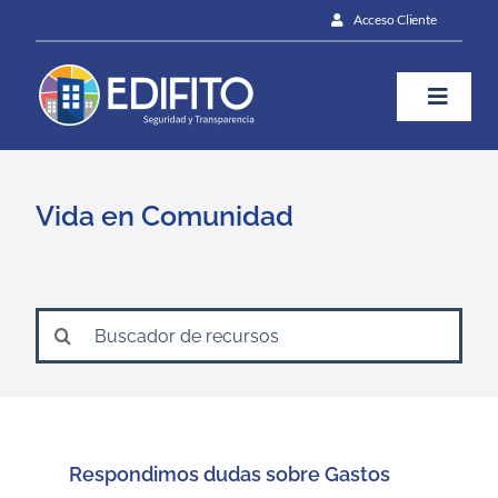
Skip
Acceso Cliente
to
content
Toggle
Naviga
¿Cómo te ayudamos?
Vida en Comunidad
Plan
Search
Blog
for:
Prensa
Respondimos dudas sobre Gastos
Contáctanos