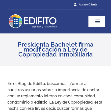
Skip
Acceso Cliente
to
content
Toggle
Naviga
¿Cómo te ayudamos?
Presidenta Bachelet firma
modificación a Ley de
Copropiedad Inmobiliaria
Plan
Blog
View
Larger
En el Blog de Edifito, buscamos informar a
Image
nuestros usuarios sobre la importancia de contar
Prensa
con un reglamento interno en cada comunidad,
condominio o edificio. La Ley de Copropiedad, está
hecha con ese fin, es decir, buscar formas que
Contáctanos