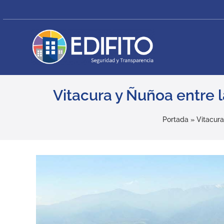
Skip
to
content
Vitacura y Ñuñoa entre
Portada
»
Vitacur
View
Larger
Image