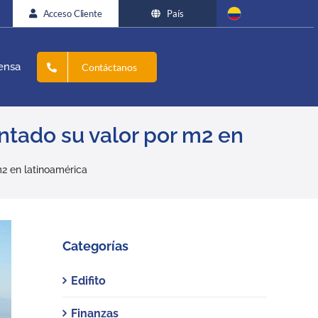
Acceso Cliente
País
ensa
Contáctanos
tado su valor por m2 en
2 en latinoamérica
Categorías
Edifito
Finanzas