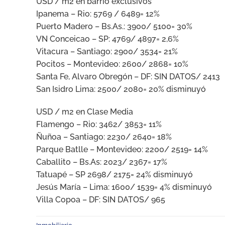
USD / m2 en barrio exclusivos
Ipanema – Rio: 5769 / 6489= 12%
Puerto Madero – Bs.As.: 3900/ 5100= 30%
VN Conceicao – SP: 4769/ 4897= 2,6%
Vitacura – Santiago: 2900/ 3534= 21%
Pocitos – Montevideo: 2600/ 2868= 10%
Santa Fe, Alvaro Obregón – DF: SIN DATOS/ 2413
San Isidro Lima: 2500/ 2080= 20% disminuyó
USD / m2 en Clase Media
Flamengo – Rio: 3462/ 3853= 11%
Ñuñoa – Santiago: 2230/ 2640= 18%
Parque Batlle – Montevideo: 2200/ 2519= 14%
Caballito – Bs.As: 2023/ 2367= 17%
Tatuapé – SP 2698/ 2175= 24% disminuyó
Jesús María – Lima: 1600/ 1539= 4% disminuyó
Villa Copoa – DF: SIN DATOS/ 965