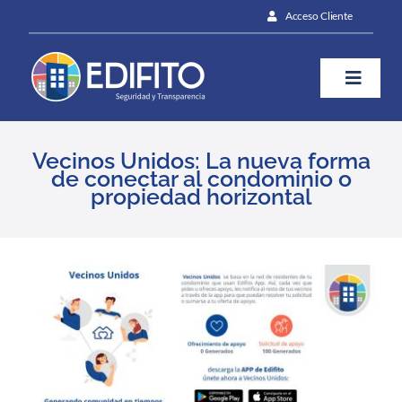
Skip
Acceso Cliente
to
content
Toggle
Naviga
¿Cómo te ayudamos?
Vecinos Unidos: La nueva forma
de conectar al condominio o
propiedad horizontal
Plan
Blog
View
Larger
Image
Prensa
Contáctanos