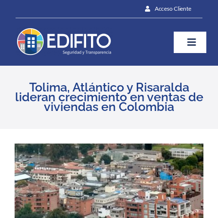
Skip
Acceso Cliente
to
content
Toggle
Naviga
¿Cómo te ayudamos?
Tolima, Atlántico y Risaralda
lideran crecimiento en ventas de
viviendas en Colombia
Plan
Blog
View
Larger
Image
Prensa
Contáctanos