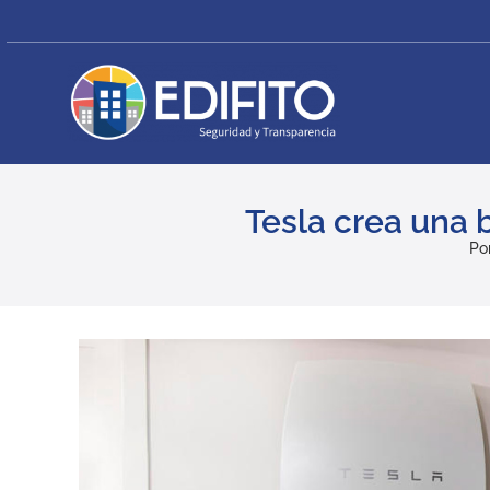
Skip
to
content
Tesla crea una b
Po
View
Larger
Image