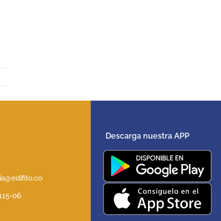
Descarga nuestra APP
5
a@edifito.co
 115-06