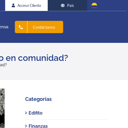
Acceso Cliente
País
ensa
Contáctanos
to en comunidad?
dad?
Categorías
Edifito
Finanzas