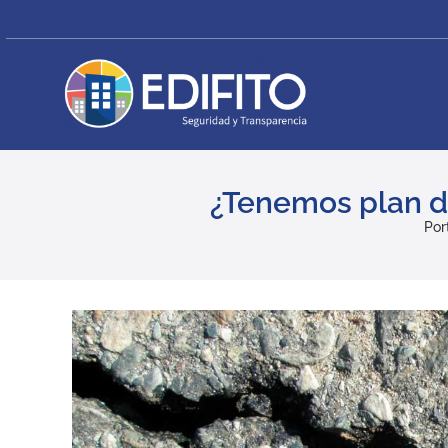
Skip
to
content
¿Tenemos plan d
Por
View
Larger
Image