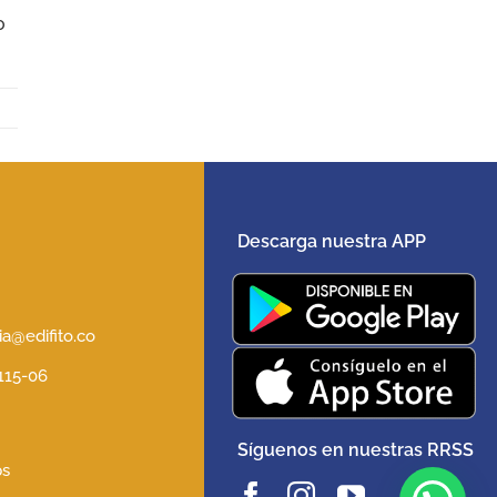
o
Descarga nuestra APP
5
a@edifito.co
 115-06
Síguenos en nuestras RRSS
ps