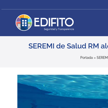
Skip
to
content
SEREMI de Salud RM aler
Portada
»
SEREMI 
View
Larger
Image