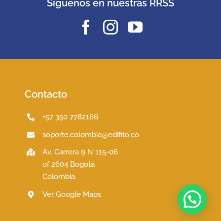
Síguenos en nuestras RRSS
Contacto
+57 350 7782166
soporte.colombia@edifito.co
Av. Carrera 9 N 115-06
of 2604 Bogotá
Colombia.
Ver Google Maps