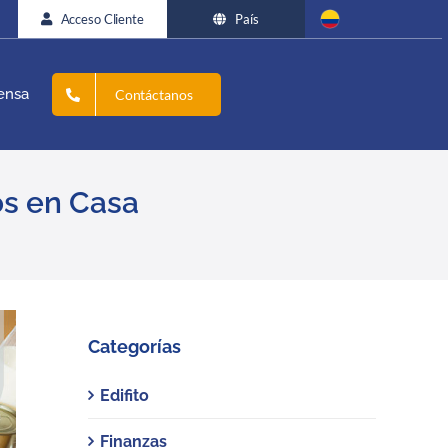
Acceso Cliente
País
ensa
Contáctanos
os en Casa
Categorías
Edifito
Finanzas