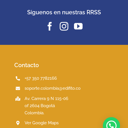
Síguenos en nuestras RRSS
Contacto
+57 350 7782166
soporte.colombia@edifito.co
Av. Carrera 9 N 115-06
of 2604 Bogotá
Colombia.
Ver Google Maps