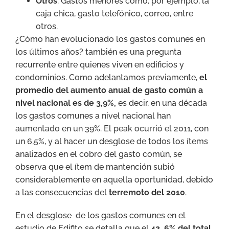
Otros
: Gastos menores como, por ejemplo, la
caja chica, gasto telefónico, correo, entre
otros.
¿Cómo han evolucionado los gastos comunes en
los últimos años? también es una pregunta
recurrente entre quienes viven en edificios y
condominios. Como adelantamos previamente,
el
promedio del aumento anual de gasto común a
nivel nacional es de 3,9%,
es decir, en una década
los gastos comunes a nivel nacional han
aumentado en un 39%. El peak ocurrió el 2011, con
un 6,5%, y al hacer un desglose de todos los ítems
analizados en el cobro del gasto común, se
observa que el ítem de mantención subió
considerablemente en aquella oportunidad, debido
a las consecuencias del
terremoto del 2010
.
En el desglose de los gastos comunes en el
estudio de Edifito se detalla que el
42, 6% del total