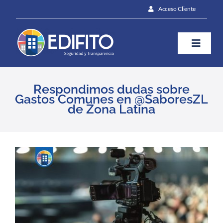
Skip
Acceso Cliente
to
content
Toggle
Naviga
¿Cómo te ayudamos?
Respondimos dudas sobre
Gastos Comunes en @SaboresZL
de Zona Latina
Plan
Blog
View
Larger
Image
Prensa
Contáctanos