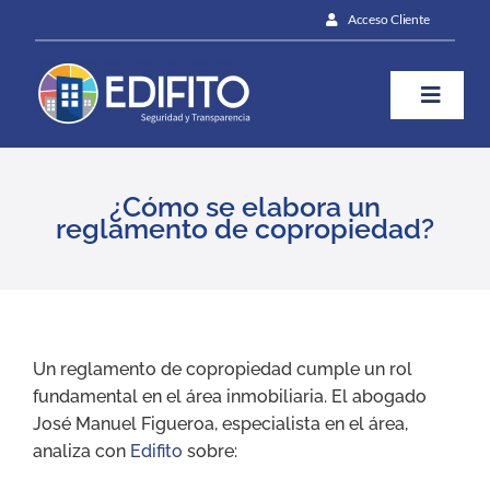
Skip
Acceso Cliente
to
content
Toggle
Naviga
¿Cómo te ayudamos?
¿Cómo se elabora un
reglamento de copropiedad?
Plan
Blog
View
Larger
Un reglamento de copropiedad cumple un rol
Image
fundamental en el área inmobiliaria. El abogado
Prensa
José Manuel Figueroa, especialista en el área,
analiza con
Edifito
sobre:
Contáctanos