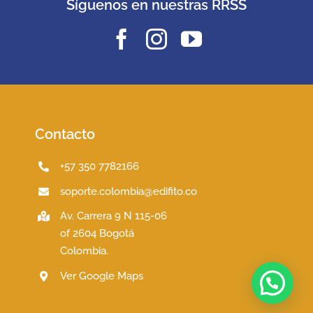
Síguenos en nuestras RRSS
Contacto
+57 350 7782166
soporte.colombia@edifito.co
Av. Carrera 9 N 115-06
of 2604 Bogotá
Colombia.
Ver Google Maps