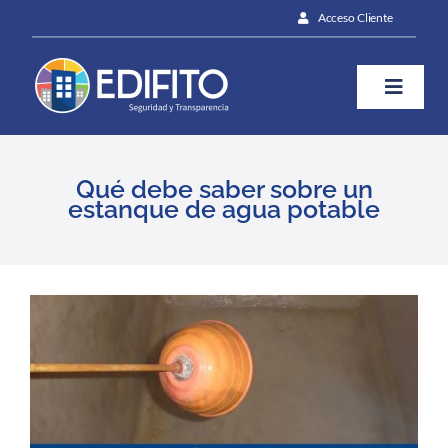
Skip
Acceso Cliente
to
content
Toggle
Naviga
¿Cómo te ayudamos?
Qué debe saber sobre un
estanque de agua potable
Plan
Blog
View
Larger
Image
Prensa
Contáctanos