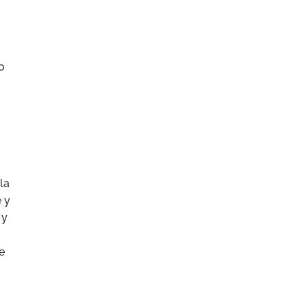
o
la
é y
 y
e