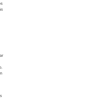
os
ás
ar
o,
on
os