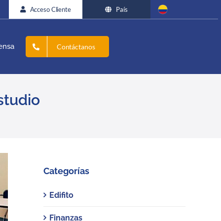
Acceso Cliente
País
ensa
Contáctanos
studio
Categorías
Edifito
Finanzas