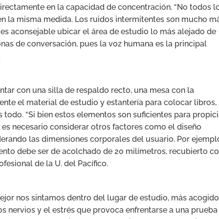
directamente en la capacidad de concentración. “No todos l
 en la misma medida. Los ruidos intermitentes son mucho m
es aconsejable ubicar el área de estudio lo más alejado de
onas de conversación, pues la voz humana es la principal
.
ntar con una silla de respaldo recto, una mesa con la
e el material de estudio y estantería para colocar libros,
es todo. “Si bien estos elementos son suficientes para propici
n es necesario considerar otros factores como el diseño
derando las dimensiones corporales del usuario. Por ejempl
siento debe ser de acolchado de 20 milímetros, recubierto c
ofesional de la U. del Pacífico.
ejor nos sintamos dentro del lugar de estudio, más acogid
 nervios y el estrés que provoca enfrentarse a una prueba