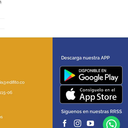
n
Descarga nuestra APP
5
a@edifito.co
 115-06
Síguenos en nuestras RRSS
ps