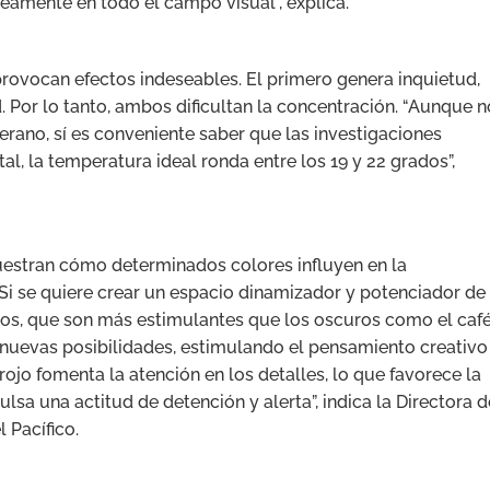
eamente en todo el campo visual”, explica.
 provocan efectos indeseables. El primero genera inquietud,
. Por lo tanto, ambos dificultan la concentración. “Aunque n
 verano, sí es conveniente saber que las investigaciones
al, la temperatura ideal ronda entre los 19 y 22 grados”,
uestran cómo determinados colores influyen en la
“Si se quiere crear un espacio dinamizador y potenciador de 
claros, que son más estimulantes que los oscuros como el caf
 nuevas posibilidades, estimulando el pensamiento creativo
ojo fomenta la atención en los detalles, lo que favorece la
sa una actitud de detención y alerta”, indica la Directora d
l Pacífico.