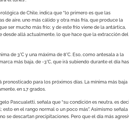
ológica de Chile, indica que “lo primero es que las
as de aire, uno más cálido y otra más fría, que produce la
 que ser mucho más frío; y de este frío viene de la antártica,
e desde allá actualmente, lo que hace que la extracción del
nima de 3°C y una máxima de 8°C. Eso, como antesala a la
arca más baja, de -3°C, que irá subiendo durante el día has
á pronosticado para los próximos días. La mínima más baja
mente, en 1,7 grados.
elo Pascualetti, señala que “su condición es neutra, es dec
il; esto en el rango normal o un poco más”. Asimismo señala
o se descartan precipitaciones. Pero que el día más agres