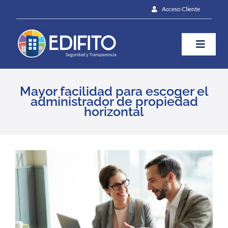
Skip
Acceso Cliente
to
content
Toggle
Naviga
¿Cómo te ayudamos?
Mayor facilidad para escoger el
administrador de propiedad
horizontal
Plan
Blog
View
Larger
Image
Prensa
Contáctanos