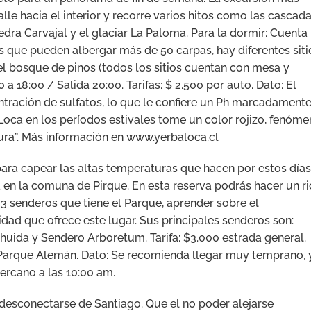
alle hacia el interior y recorre varios hitos como las cascad
Piedra Carvajal y el glaciar La Paloma. Para la dormir: Cuenta
 que pueden albergar más de 50 carpas, hay diferentes siti
 el bosque de pinos (todos los sitios cuentan con mesa y
 a 18:00 / Salida 20:00. Tarifas: $ 2.500 por auto. Dato: El
ntración de sulfatos, lo que le confiere un Ph marcadament
a Loca en los períodos estivales tome un color rojizo, fenóm
ra”. Más información en www.yerbaloca.cl
para capear las altas temperaturas que hacen por estos días
da en la comuna de Pirque. En esta reserva podrás hacer un r
os 3 senderos que tiene el Parque, aprender sobre el
lidad que ofrece este lugar. Sus principales senderos son:
ida y Sendero Arboretum. Tarifa: $3.000 estrada general.
Parque Alemán. Dato: Se recomienda llegar muy temprano, 
cercano a las 10:00 am.
 desconectarse de Santiago. Que el no poder alejarse