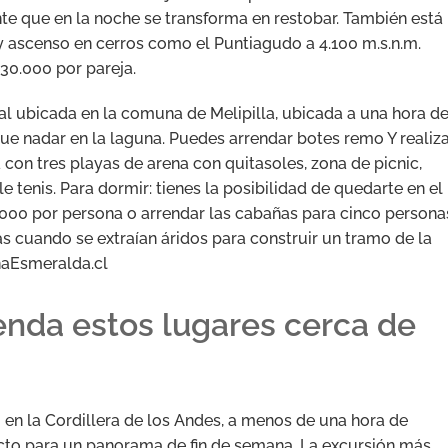
te que en la noche se transforma en restobar. También está 
y ascenso en cerros como el Puntiagudo a 4.100 m.s.n.m.
$30.000 por pareja.
al ubicada en la comuna de Melipilla, ubicada a una hora d
que nadar en la laguna. Puedes arrendar botes remo Y realiz
 con tres playas de arena con quitasoles, zona de picnic,
le tenis. Para dormir: tienes la posibilidad de quedarte en el
000 por persona o arrendar las cabañas para cinco persona
s cuando se extraían áridos para construir un tramo de la
naEsmeralda.cl
enda estos lugares cerca de
 en la Cordillera de los Andes, a menos de una hora de
fecto para un panorama de fin de semana. La excursión más