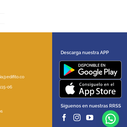
Descarga nuestra APP
5
a@edifito.co
 115-06
Síguenos en nuestras RRSS
ps