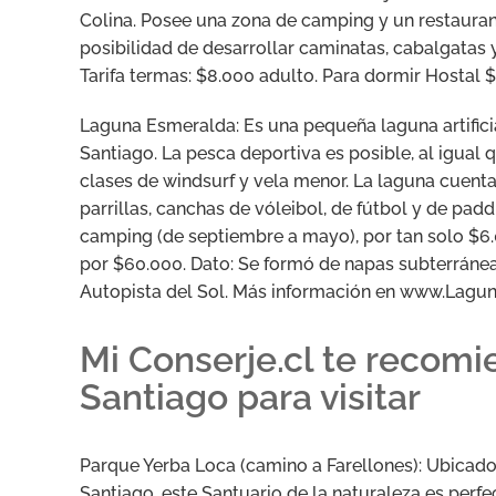
Colina. Posee una zona de camping y un restauran
posibilidad de desarrollar caminatas, cabalgatas 
Tarifa termas: $8.000 adulto. Para dormir Hostal 
Laguna Esmeralda: Es una pequeña laguna artifici
Santiago. La pesca deportiva es posible, al igual 
clases de windsurf y vela menor. La laguna cuenta
parrillas, canchas de vóleibol, de fútbol y de padd
camping (de septiembre a mayo), por tan solo $6.
por $60.000. Dato: Se formó de napas subterránea
Autopista del Sol. Más información en www.Lagu
Mi Conserje.cl te recomi
Santiago para visitar
Parque Yerba Loca (camino a Farellones): Ubicado
Santiago, este Santuario de la naturaleza es per