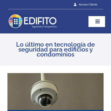
Skip
Acceso Cliente
to
content
Toggle
Naviga
¿Cómo te ayudamos?
Lo último en tecnología de
seguridad para edificios y
condominios
Plan
Blog
View
Larger
Image
Prensa
Contáctanos