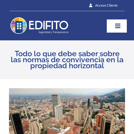
Skip
Acceso Cliente
to
content
Toggle
Naviga
¿Cómo te ayudamos?
Todo lo que debe saber sobre
las normas de convivencia en la
propiedad horizontal
Plan
Blog
View
Larger
Image
Prensa
Contáctanos