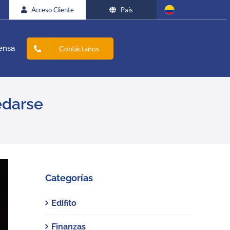
Acceso Cliente
País
ensa
Contáctanos
edarse
Categorías
Edifito
Finanzas