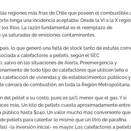
as regiones más frías de Chile que poseen el combustible 
rte tenga una incidencia aceptable. Desde la VI a la X regió
 los Ríos. La razón fundamental es el reemplazo de
 ya saturadas de emisiones contaminantes.
 país, lo que generó una falta de stock tanto de estufas com
sociada a calefactores a pellets, según el SEC
, salvo en las situaciones de Alerta, Preemergencia y
onamiento de todo tipo de calefactores que utilicen leña o
 la calefacción de viviendas y de establecimientos públicos y
ble cámara de combustión, en toda la Región Metropolitana.
n del pellet a su costo, pues es 50% menor que el gas. Y si
veces más. Un kilo de pellets cuesta aproximadamente entre
 a público hasta $240. Un valor mucho más conveniente que
de pellets para calentar lo mismo que un litro de parafina.
as) -la inversión inicial- es mayor. Los calefactores a pellet