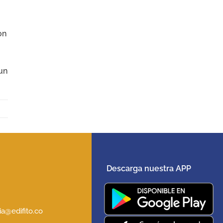
on
 un
Descarga nuestra APP
5
a@edifito.co