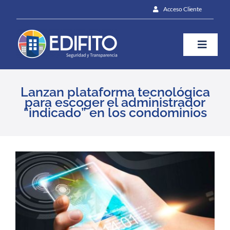
Skip
Acceso Cliente
to
content
Toggle
Naviga
¿Cómo te ayudamos?
Lanzan plataforma tecnológica
para escoger el administrador
“indicado” en los condominios
Plan
Blog
View
Larger
Image
Prensa
Contáctanos