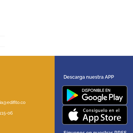
Descarga nuestra APP
5
a@edifito.co
 115-06
Síguenos en nuestras RRSS