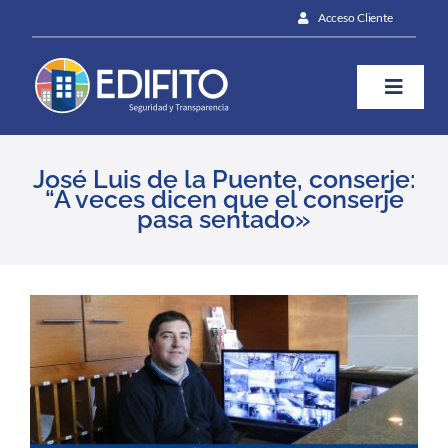
Skip
Acceso Cliente
to
content
Toggle
Naviga
¿Cómo te ayudamos?
José Luis de la Puente, conserje:
“A veces dicen que el conserje
pasa sentado»
Plan
Blog
View
Larger
Image
Prensa
Contáctanos