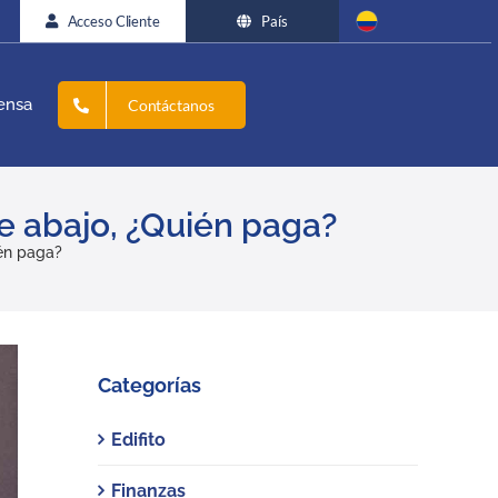
Acceso Cliente
País
ensa
Contáctanos
e abajo, ¿Quién paga?
ién paga?
Categorías
Edifito
Finanzas