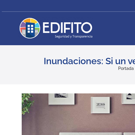
Skip
to
content
Inundaciones: Si un 
Portada
View
Larger
Image