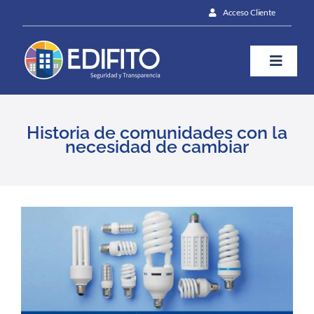
Skip
Acceso Cliente
to
content
Toggle
Naviga
¿Cómo te ayudamos?
Historia de comunidades con la
necesidad de cambiar
Plan
Blog
View
Larger
Image
Prensa
Contáctanos