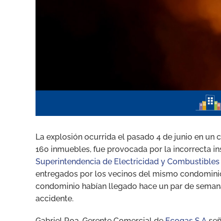
La explosión ocurrida el pasado 4 de junio en un
160 inmuebles, fue provocada por la incorrecta ins
Superintendencia de Electricidad y Combustibles
entregados por los vecinos del mismo condominio,
condominio habían llegado hace un par de semanas
accidente.
Gabriel Roa, Gerente Comercial de
Ecogas S.A
señ