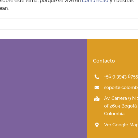
sobre este tema, porque se vive en
comunidad
y nuestras
ean.
Contacto
+56 9 3943 675
soporte.colombi
Av. Carrera 9 N
of 2604 Bogotá
Colombia.
Ver Google Ma