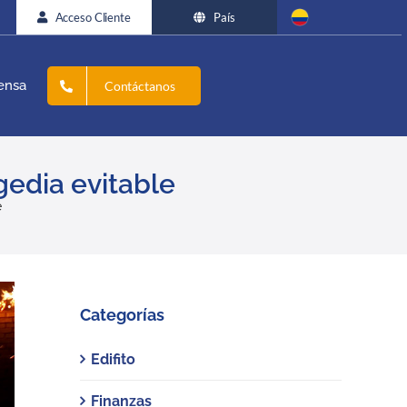
Acceso Cliente
País
ensa
Contáctanos
gedia evitable
e
Categorías
Edifito
Finanzas