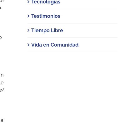
Tecnologías
o
Testimonios
Tiempo Libre
o
Vida en Comunidad
on
de
”.
ia