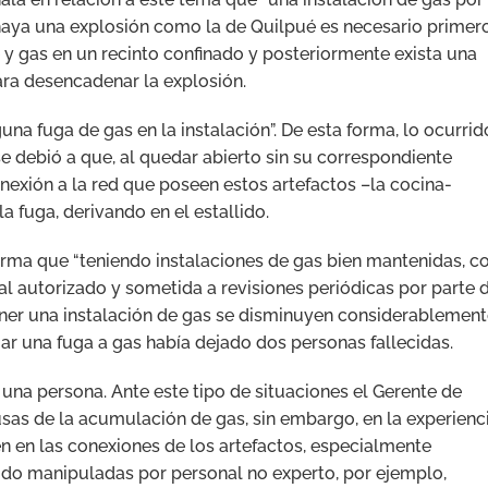
haya una explosión como la de Quilpué es necesario primer
 y gas en un recinto confinado y posteriormente exista una
para desencadenar la explosión.
una fuga de gas en la instalación”. De esta forma, lo ocurrid
se debió a que, al quedar abierto sin su correspondiente
nexión a la red que poseen estos artefactos –la cocina-
a fuga, derivando en el estallido.
firma que “teniendo instalaciones de gas bien mantenidas, c
l autorizado y sometida a revisiones periódicas por parte 
ener una instalación de gas se disminuyen considerablemente
Mar una fuga a gas había dejado dos personas fallecidas.
una persona. Ante este tipo de situaciones el Gerente de
as de la acumulación de gas, sin embargo, en la experienc
n en las conexiones de los artefactos, especialmente
ido manipuladas por personal no experto, por ejemplo,