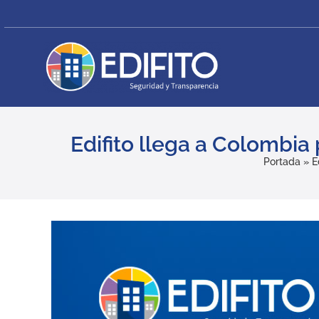
Skip
to
content
Edifito llega a Colombia
Portada
»
E
View
Larger
Image