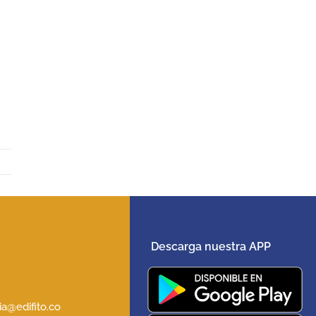
Descarga nuestra APP
5
a@edifito.co