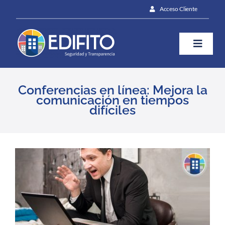
Skip
Acceso Cliente
to
content
Toggle
Naviga
¿Cómo te ayudamos?
Conferencias en línea: Mejora la
comunicación en tiempos
difíciles
Plan
Blog
View
Larger
Image
Prensa
Contáctanos