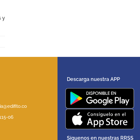
s y
Descarga nuestra APP
5
a@edifito.co
 115-06
Síguenos en nuestras RRSS