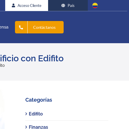
Acceso Cliente
País
ensa
Contáctanos
icio con Edifito
ito
Categorías
Edifito
Finanzas