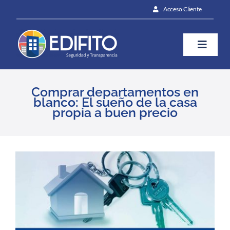
Skip
Acceso Cliente
to
content
Toggle
Naviga
¿Cómo te ayudamos?
Comprar departamentos en
blanco: El sueño de la casa
propia a buen precio
Plan
Blog
View
Larger
Image
Prensa
Contáctanos