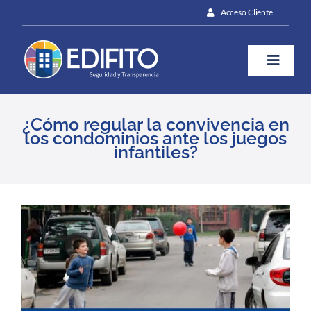
Skip
Acceso Cliente
to
content
Toggle
Naviga
¿Cómo te ayudamos?
¿Cómo regular la convivencia en
los condominios ante los juegos
infantiles?
Plan
Blog
View
Larger
Image
Prensa
Contáctanos