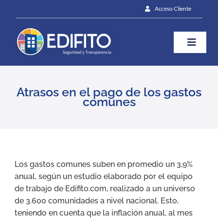
Skip
Acceso Cliente
to
content
Toggle
Naviga
¿Cómo te ayudamos?
Atrasos en el pago de los gastos
comunes
Plan
Blog
View
Larger
Los gastos comunes suben en promedio un 3,9%
Image
anual, según un estudio elaborado por el equipo
Prensa
de trabajo de Edifito.com, realizado a un universo
de 3.600 comunidades a nivel nacional. Esto,
teniendo en cuenta que la inflación anual, al mes
Contáctanos