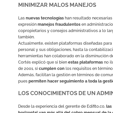
MINIMIZAR MALOS MANEJOS
Las
nuevas tecnologías
han resultado necesarias 
expresión
manejos fraudulentos
en administracio
copropietarios y consejos administrativos a lo l
también.
Actualmente, existen plataformas diseñadas para 
personal y sus obligaciones, hasta la contabilizac
herramientas han colaborado en la disminución de
Cortés explicó que si bien
estas plataformas
no il
de 2001, sí
cumplen con
los requisitos en términ
Además, facilitan la gestión en términos de comun
pues
permiten hacer seguimiento a toda la gest
LOS CONOCIMIENTOS DE UN ADMI
Desde la experiencia del gerente de Edifito.co,
las
horizontal van más allá del cobro mensual de la