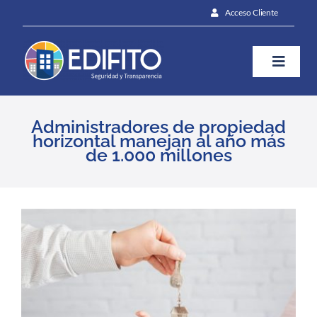
Skip
Acceso Cliente
to
content
Toggle
Naviga
¿Cómo te ayudamos?
Administradores de propiedad
horizontal manejan al año más
de 1.000 millones
Plan
Blog
View
Larger
Image
Prensa
Contáctanos