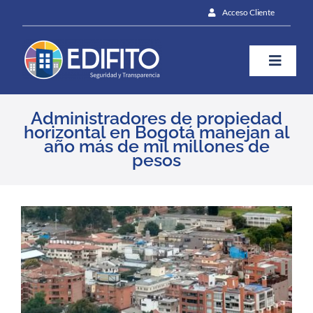
Skip
Acceso Cliente
to
content
Toggle
Naviga
¿Cómo te ayudamos?
Administradores de propiedad
horizontal en Bogotá manejan al
año más de mil millones de
pesos
Plan
Blog
View
Larger
Image
Prensa
Contáctanos