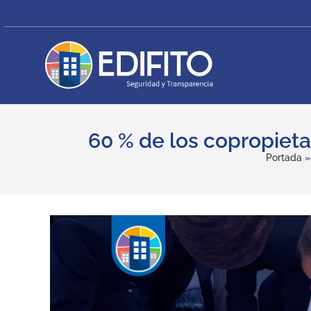
Skip
to
content
60 % de los copropieta
Portada
View
Larger
Image